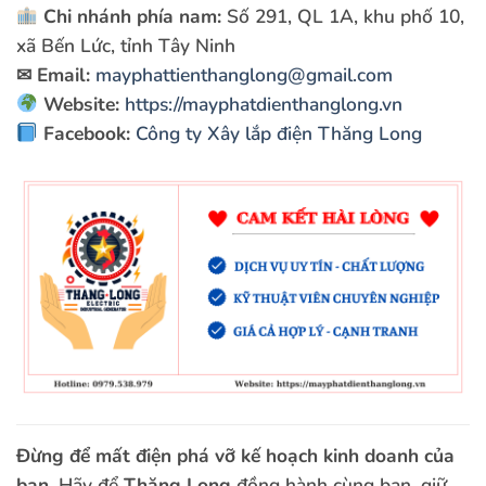
Chi nhánh phía nam:
Số 291, QL 1A, khu phố 10,
xã Bến Lức, tỉnh Tây Ninh
✉
Email:
mayphattienthanglong@gmail.com
Website:
https://mayphatdienthanglong.vn
Facebook:
Công ty Xây lắp điện Thăng Long
Đừng để mất điện phá vỡ kế hoạch kinh doanh của
bạn.
Hãy để
Thăng Long
đồng hành cùng bạn, giữ