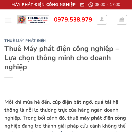
Bỏ
08:00 - 17:00
MÁY PHÁT ĐIỆN CÔNG NGHIỆP
qua
0979.538.979
nội
dung
THUÊ MÁY PHÁT ĐIỆN
Thuê Máy phát điện công nghiệp –
Lựa chọn thông minh cho doanh
nghiệp
Mỗi khi mùa hè đến,
cúp điện bất ngờ
,
quá tải hệ
thống
là nỗi lo thường trực của hàng ngàn doanh
nghiệp
.
Trong bối cảnh đó,
thuê
máy phát điện công
nghiệp
đang trở thành giải pháp cứu cánh không thể