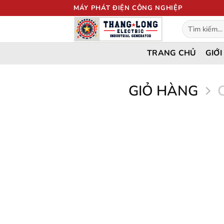
Bỏ
MÁY PHÁT ĐIỆN CÔNG NGHIỆP
qua
Tìm
nội
kiếm:
dung
TRANG CHỦ
GIỚI
GIỎ HÀNG