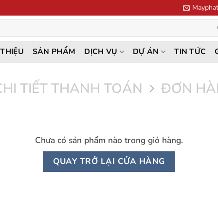
Mayphat
 THIỆU
SẢN PHẨM
DỊCH VỤ
DỰ ÁN
TIN TỨC
CHI TIẾT THANH TOÁN
ĐƠN HÀ
Chưa có sản phẩm nào trong giỏ hàng.
QUAY TRỞ LẠI CỬA HÀNG