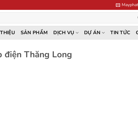
Mayphat
 THIỆU
SẢN PHẨM
DỊCH VỤ
DỰ ÁN
TIN TỨC
ắp điện Thăng Long