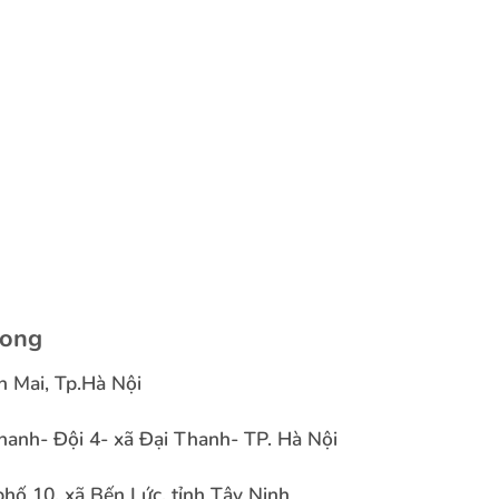
Long
h Mai, Tp.Hà Nội
anh- Đội 4- xã Đại Thanh- TP. Hà Nội
hố 10, xã Bến Lức, tỉnh Tây Ninh