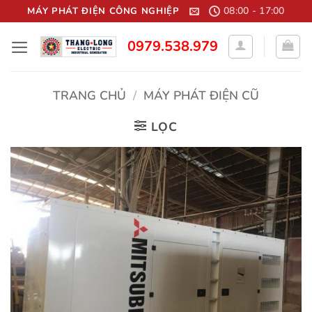
Bỏ
08:00 - 17:00
MÁY PHÁT ĐIỆN CÔNG NGHIỆP
qua
0979.538.979
nội
dung
TRANG CHỦ
/
MÁY PHÁT ĐIỆN CŨ
LỌC