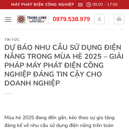
Bỏ
08:00 - 17:00
MÁY PHÁT ĐIỆN CÔNG NGHIỆP
qua
0979.538.979
nội
dung
TIN TỨC
DỰ BÁO NHU CẦU SỬ DỤNG ĐIỆN
NĂNG TRONG MÙA HÈ 2025 – GIẢI
PHÁP MÁY PHÁT ĐIỆN CÔNG
NGHIỆP ĐÁNG TIN CẬY CHO
DOANH NGHIỆP
Mùa hè 2025 đang đến gần, kéo theo sự gia tăng
đáng kể về nhu cầu sử dụng điện năng trên toàn