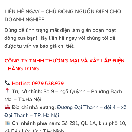
LIÊN HỆ NGAY – CHỦ ĐỘNG NGUỒN ĐIỆN CHO
DOANH NGHIỆP
Đừng để tình trạng mất điện làm gián đoạn hoạt
động của bạn! Hãy liên hệ ngay với chúng tôi để
được tư vấn và báo giá chi tiết.
CÔNG TY TNHH THƯƠNG MẠI VÀ XÂY LẮP ĐIỆN
THĂNG LONG
Hotline: 0979.538.979
Trụ sở chính:
Số 9 – ngõ Quỳnh – Phường Bạch
Mai – Tp.Hà Nội
Địa chỉ nhà xưởng:
Đường Đại Thanh – đội 4 – xã
Đại Thanh – TP. Hà Nội
Chi nhánh phía nam:
Số 291, QL 1A, khu phố 10,
xã Bến Lức, tỉnh Tây Ninh