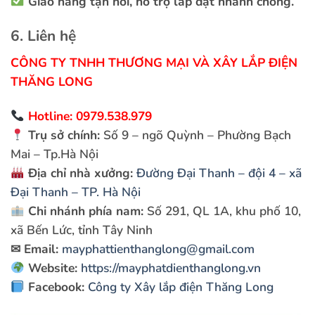
Giao hàng tận nơi, hỗ trợ lắp đặt nhanh chóng.
6. Liên hệ
CÔNG TY TNHH THƯƠNG MẠI VÀ XÂY LẮP ĐIỆN
THĂNG LONG
Hotline: 0979.538.979
Trụ sở chính:
Số 9 – ngõ Quỳnh – Phường Bạch
Mai – Tp.Hà Nội
Địa chỉ nhà xưởng:
Đường Đại Thanh – đội 4 – xã
Đại Thanh – TP. Hà Nội
Chi nhánh phía nam:
Số 291, QL 1A, khu phố 10,
xã Bến Lức, tỉnh Tây Ninh
✉
Email:
mayphattienthanglong@gmail.com
Website:
https://mayphatdienthanglong.vn
Facebook:
Công ty Xây lắp điện Thăng Long