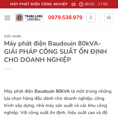
Bỏ
08:00 - 17:00
MÁY PHÁT ĐIỆN CÔNG NGHIỆP
qua
0979.538.979
nội
dung
GÓC NHÌN
Máy phát điện Baudouin 80kVA-
GIẢI PHÁP CÔNG SUẤT ỔN ĐỊNH
CHO DOANH NGHIỆP
Máy phát điện
Baudouin 80kVA
là một trong những
lựa chọn hàng đầu dành cho doanh nghiệp, công
trình xây dựng, nhà máy sản xuất và các khu công
nghiệp. Với công suất ổn định, hiệu suất cao và độ