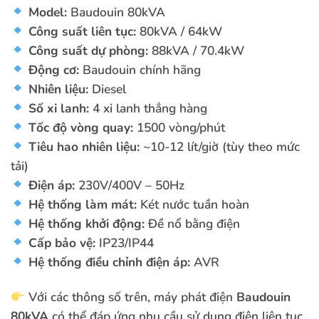
Model:
Baudouin 80kVA
Công suất liên tục:
80kVA / 64kW
Công suất dự phòng:
88kVA / 70.4kW
Động cơ:
Baudouin chính hãng
Nhiên liệu:
Diesel
Số xi lanh:
4 xi lanh thẳng hàng
Tốc độ vòng quay:
1500 vòng/phút
Tiêu hao nhiên liệu:
~10-12 lít/giờ (tùy theo mức
tải)
Điện áp:
230V/400V – 50Hz
Hệ thống làm mát:
Két nước tuần hoàn
Hệ thống khởi động:
Đề nổ bằng điện
Cấp bảo vệ:
IP23/IP44
Hệ thống điều chỉnh điện áp:
AVR
Với các thông số trên, máy phát điện
Baudouin
80kVA
có thể đáp ứng nhu cầu sử dụng điện liên tục