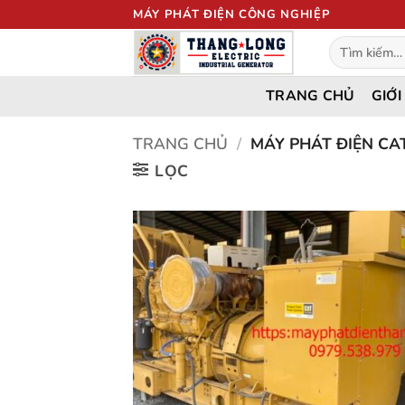
Bỏ
MÁY PHÁT ĐIỆN CÔNG NGHIỆP
qua
Tìm
nội
kiếm:
dung
TRANG CHỦ
GIỚI
TRANG CHỦ
/
MÁY PHÁT ĐIỆN CA
LỌC