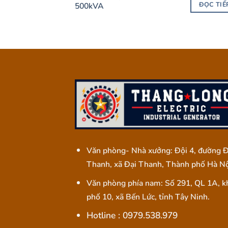
ĐỌC TIẾ
500kVA
Văn phòng- Nhà xưởng: Đội 4, đường Đ
Thanh, xã Đại Thanh, Thành phố Hà Nộ
Văn phòng phía nam: Số 291, QL 1A, k
phố 10, xã Bến Lức, tỉnh Tây Ninh.
Hotline : 0979.538.979