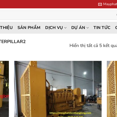
Mayphat
 THIỆU
SẢN PHẨM
DỊCH VỤ
DỰ ÁN
TIN TỨC
TERPILLAR2
Hiển thị tất cả 5 kết qu