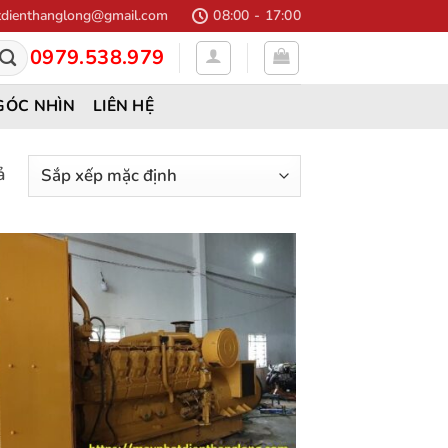
dienthanglong@gmail.com
08:00 - 17:00
0979.538.979
GÓC NHÌN
LIÊN HỆ
ả