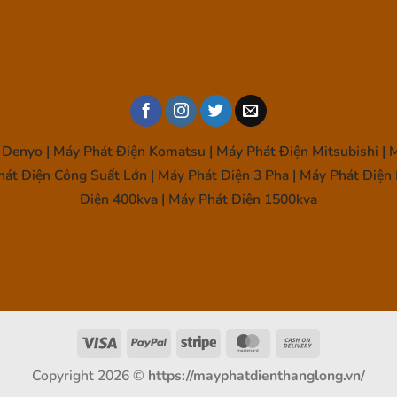
Denyo | Máy Phát Điện Komatsu | Máy Phát Điện Mitsubishi | M
hát Điện Công Suất Lớn | Máy Phát Điện 3 Pha | Máy Phát Điện 
Điện 400kva | Máy Phát Điện 1500kva
Visa
PayPal
Stripe
MasterCard
Cash
On
Copyright 2026 ©
https://mayphatdienthanglong.vn/
Delivery