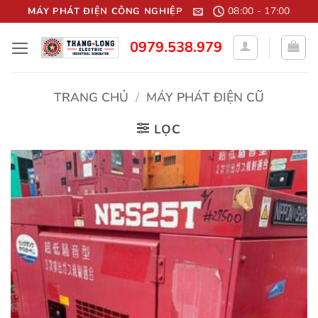
Bỏ
08:00 - 17:00
MÁY PHÁT ĐIỆN CÔNG NGHIỆP
qua
0979.538.979
nội
dung
TRANG CHỦ
/
MÁY PHÁT ĐIỆN CŨ
LỌC