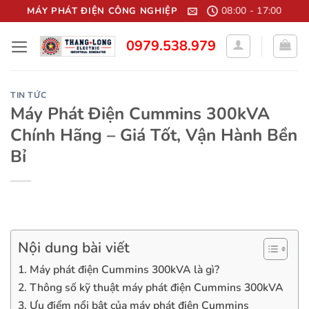
Bỏ
08:00 - 17:00
MÁY PHÁT ĐIỆN CÔNG NGHIỆP
qua
0979.538.979
nội
dung
TIN TỨC
Máy Phát Điện Cummins 300kVA
Chính Hãng – Giá Tốt, Vận Hành Bền
Bỉ
Nội dung bài viết
1. Máy phát điện Cummins 300kVA là gì?
2. Thông số kỹ thuật máy phát điện Cummins 300kVA
3. Ưu điểm nổi bật của máy phát điện Cummins