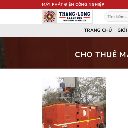
Bỏ
MÁY PHÁT ĐIỆN CÔNG NGHIỆP
qua
Tìm
nội
kiếm:
dung
TRANG CHỦ
GIỚI
CHO THUÊ MÁ