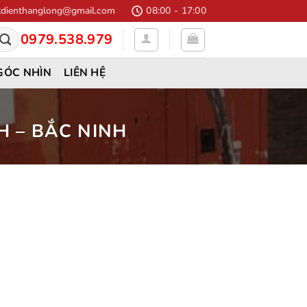
dienthanglong@gmail.com
08:00 - 17:00
0979.538.979
GÓC NHÌN
LIÊN HỆ
H – BẮC NINH