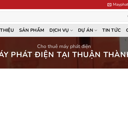
Mayphat
 THIỆU
SẢN PHẨM
DỊCH VỤ
DỰ ÁN
TIN TỨC
Cho thuê máy phát điện
Y PHÁT ĐIỆN TẠI THUẬN THÀN